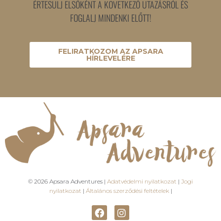
ÉRTESÜLJ ELSŐKÉNT A KÖVETKEZŐ UTAZÁSRÓL ÉS
FOGLALJ MINDENKI ELŐTT!
FELIRATKOZOM AZ APSARA
HÍRLEVELÉRE
© 2026 Apsara Adventures |
Adatvédelmi nyilatkozat
|
Jogi
nyilatkozat
|
Általános szerződési feltételek
|