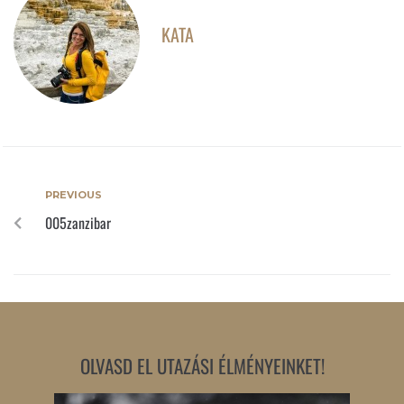
KATA
PREVIOUS
005zanzibar
OLVASD EL UTAZÁSI ÉLMÉNYEINKET!