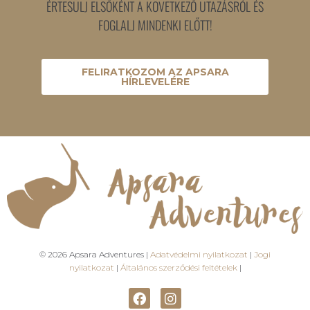
ÉRTESÜLJ ELSŐKÉNT A KÖVETKEZŐ UTAZÁSRÓL ÉS
FOGLALJ MINDENKI ELŐTT!
FELIRATKOZOM AZ APSARA
HÍRLEVELÉRE
© 2026 Apsara Adventures |
Adatvédelmi nyilatkozat
|
Jogi
nyilatkozat
|
Általános szerződési feltételek
|