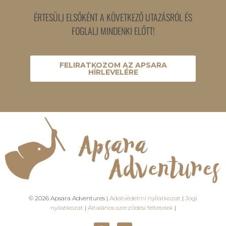
ÉRTESÜLJ ELSŐKÉNT A KÖVETKEZŐ UTAZÁSRÓL ÉS
FOGLALJ MINDENKI ELŐTT!
FELIRATKOZOM AZ APSARA
HÍRLEVELÉRE
© 2026 Apsara Adventures |
Adatvédelmi nyilatkozat
|
Jogi
nyilatkozat
|
Általános szerződési feltételek
|