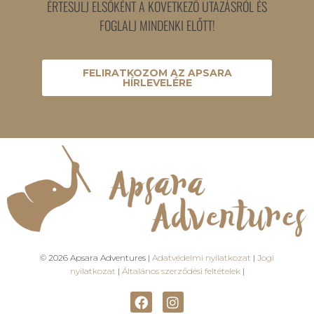
ÉRTESÜLJ ELSŐKÉNT A KÖVETKEZŐ UTAZÁSRÓL ÉS
FOGLALJ MINDENKI ELŐTT!
FELIRATKOZOM AZ APSARA
HÍRLEVELÉRE
© 2026 Apsara Adventures |
Adatvédelmi nyilatkozat
|
Jogi
nyilatkozat
|
Általános szerződési feltételek
|