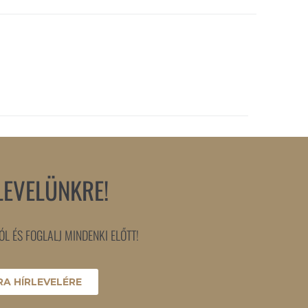
LEVELÜNKRE!
L ÉS FOGLALJ MINDENKI ELŐTT!
A HÍRLEVELÉRE