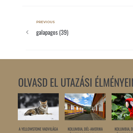
PREVIOUS
galapagos (39)
OLVASD EL UTAZÁSI ÉLMÉNYEI
A YELLOWSTONE VADVILÁGA
KOLUMBIA, DÉL-AMERIKA
KOLUMBIA, D