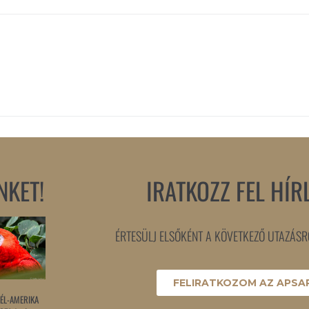
NKET!
IRATKOZZ FEL HÍR
ÉRTESÜLJ ELSŐKÉNT A KÖVETKEZŐ UTAZÁSRÓ
FELIRATKOZOM AZ APSAR
ÉL-AMERIKA