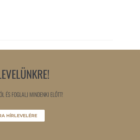
LEVELÜNKRE!
L ÉS FOGLALJ MINDENKI ELŐTT!
A HÍRLEVELÉRE