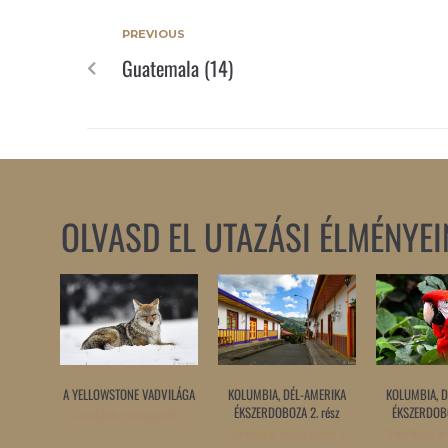
PREVIOUS
Guatemala (14)
OLVASD EL UTAZÁSI ÉLMÉNYEI
A YELLOWSTONE VADVILÁGA
KOLUMBIA, DÉL-AMERIKA
KOLUMBIA, D
ÉKSZERDOBOZA 2. rész
ÉKSZERDOBO
Tovább olvasom »
Tovább olvasom »
Tovább o