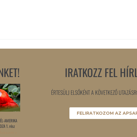
NKET!
IRATKOZZ FEL HÍR
ÉRTESÜLJ ELSŐKÉNT A KÖVETKEZŐ UTAZÁSRÓ
FELIRATKOZOM AZ APSAR
ÉL-AMERIKA
ZA 1. rész
lvasom »