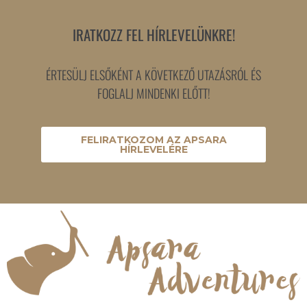
IRATKOZZ FEL HÍRLEVELÜNKRE!
ÉRTESÜLJ ELSŐKÉNT A KÖVETKEZŐ UTAZÁSRÓL ÉS
FOGLALJ MINDENKI ELŐTT!
FELIRATKOZOM AZ APSARA
HÍRLEVELÉRE