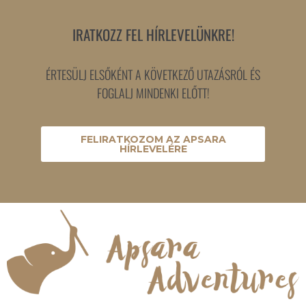
IRATKOZZ FEL HÍRLEVELÜNKRE!
ÉRTESÜLJ ELSŐKÉNT A KÖVETKEZŐ UTAZÁSRÓL ÉS
FOGLALJ MINDENKI ELŐTT!
FELIRATKOZOM AZ APSARA
HÍRLEVELÉRE