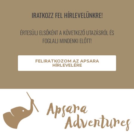
IRATKOZZ FEL HÍRLEVELÜNKRE!
ÉRTESÜLJ ELSŐKÉNT A KÖVETKEZŐ UTAZÁSRÓL ÉS
FOGLALJ MINDENKI ELŐTT!
FELIRATKOZOM AZ APSARA
HÍRLEVELÉRE