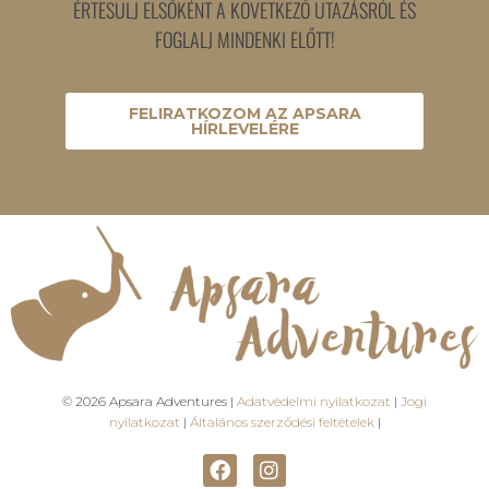
ÉRTESÜLJ ELSŐKÉNT A KÖVETKEZŐ UTAZÁSRÓL ÉS
FOGLALJ MINDENKI ELŐTT!
FELIRATKOZOM AZ APSARA
HÍRLEVELÉRE
© 2026 Apsara Adventures |
Adatvédelmi nyilatkozat
|
Jogi
nyilatkozat
|
Általános szerződési feltételek
|