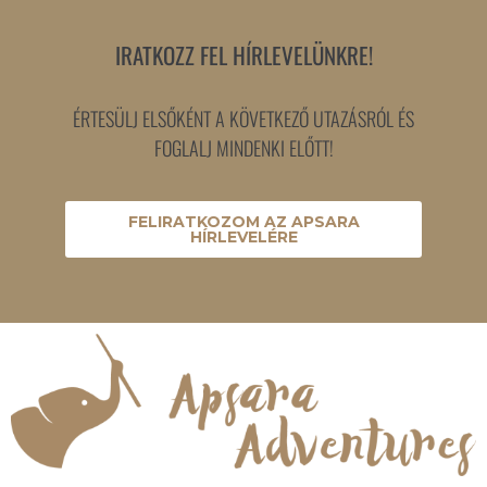
IRATKOZZ FEL HÍRLEVELÜNKRE!
ÉRTESÜLJ ELSŐKÉNT A KÖVETKEZŐ UTAZÁSRÓL ÉS
FOGLALJ MINDENKI ELŐTT!
FELIRATKOZOM AZ APSARA
HÍRLEVELÉRE