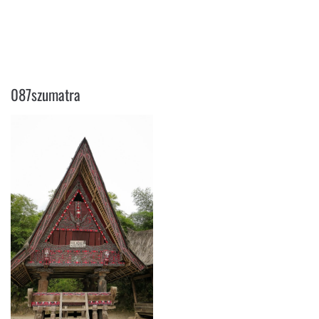
087SZUMATRA
087szumatra