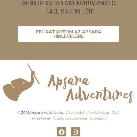
ÉRTESÜLJ ELSŐKÉNT A KÖVETKEZŐ UTAZÁSRÓL ÉS
FOGLALJ MINDENKI ELŐTT!
FELIRATKOZOM AZ APSARA
HÍRLEVELÉRE
© 2026 Apsara Adventures |
Adatvédelmi nyilatkozat
|
Jogi
nyilatkozat
|
Általános szerződési feltételek
|