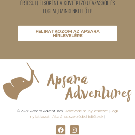
ÉRTESÜLJ ELSŐKÉNT A KÖVETKEZŐ UTAZÁSRÓL ÉS
FOGLALJ MINDENKI ELŐTT!
FELIRATKOZOM AZ APSARA
HÍRLEVELÉRE
© 2026 Apsara Adventures |
Adatvédelmi nyilatkozat
|
Jogi
nyilatkozat
|
Általános szerződési feltételek
|