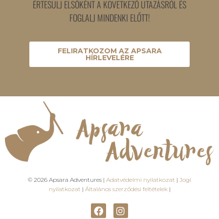
ÉRTESÜLJ ELSŐKÉNT A KÖVETKEZŐ UTAZÁSRÓL ÉS
FOGLALJ MINDENKI ELŐTT!
FELIRATKOZOM AZ APSARA
HÍRLEVELÉRE
© 2026 Apsara Adventures |
Adatvédelmi nyilatkozat
|
Jogi
nyilatkozat
|
Általános szerződési feltételek
|