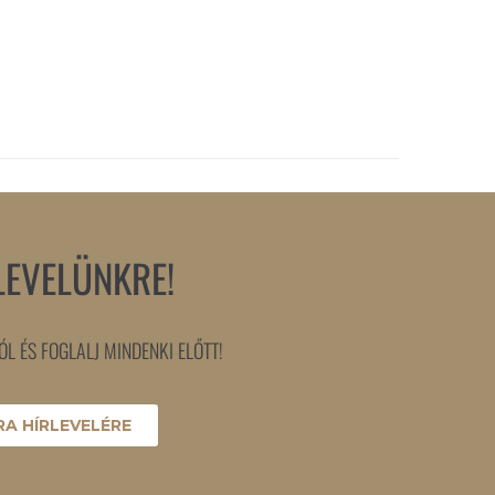
LEVELÜNKRE!
L ÉS FOGLALJ MINDENKI ELŐTT!
A HÍRLEVELÉRE