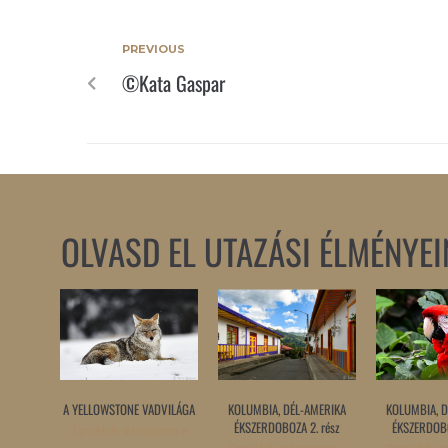
PREVIOUS
©Kata Gaspar
OLVASD EL UTAZÁSI ÉLMÉNYEI
A YELLOWSTONE VADVILÁGA
KOLUMBIA, DÉL-AMERIKA
KOLUMBIA, D
ÉKSZERDOBOZA 2. rész
ÉKSZERDOBO
Tovább olvasom »