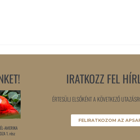
NKET!
IRATKOZZ FEL HÍR
ÉRTESÜLJ ELSŐKÉNT A KÖVETKEZŐ UTAZÁSRÓ
FELIRATKOZOM AZ APSAR
ÉL-AMERIKA
ZA 1. rész