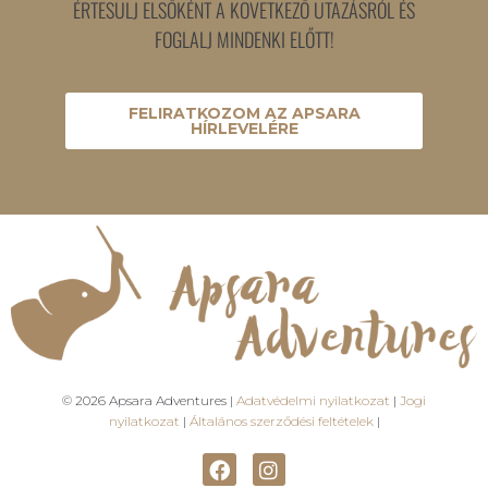
ÉRTESÜLJ ELSŐKÉNT A KÖVETKEZŐ UTAZÁSRÓL ÉS
FOGLALJ MINDENKI ELŐTT!
FELIRATKOZOM AZ APSARA
HÍRLEVELÉRE
© 2026 Apsara Adventures |
Adatvédelmi nyilatkozat
|
Jogi
nyilatkozat
|
Általános szerződési feltételek
|