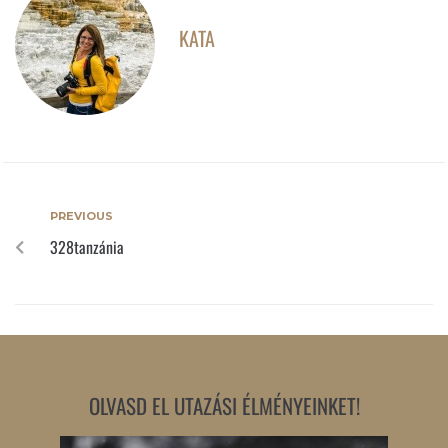
KATA
PREVIOUS
328tanzánia
OLVASD EL UTAZÁSI ÉLMÉNYEINKET!