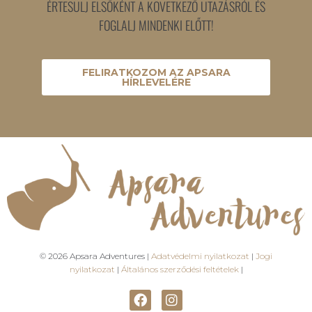
ÉRTESÜLJ ELSŐKÉNT A KÖVETKEZŐ UTAZÁSRÓL ÉS
FOGLALJ MINDENKI ELŐTT!
FELIRATKOZOM AZ APSARA
HÍRLEVELÉRE
© 2026 Apsara Adventures |
Adatvédelmi nyilatkozat
|
Jogi
nyilatkozat
|
Általános szerződési feltételek
|