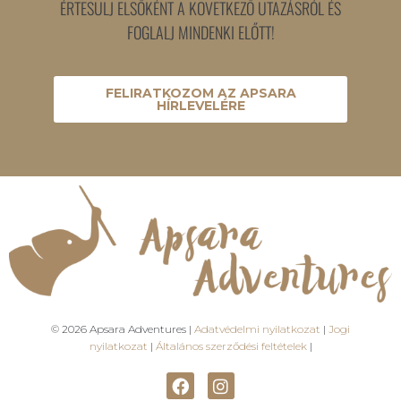
ÉRTESÜLJ ELSŐKÉNT A KÖVETKEZŐ UTAZÁSRÓL ÉS
FOGLALJ MINDENKI ELŐTT!
FELIRATKOZOM AZ APSARA
HÍRLEVELÉRE
© 2026 Apsara Adventures |
Adatvédelmi nyilatkozat
|
Jogi
nyilatkozat
|
Általános szerződési feltételek
|