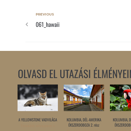
PREVIOUS
061_hawaii
OLVASD EL UTAZÁSI ÉLMÉNYEI
A YELLOWSTONE VADVILÁGA
KOLUMBIA, DÉL-AMERIKA
KOLUMBIA, D
ÉKSZERDOBOZA 2. rész
ÉKSZERDOBO
Tovább olvasom »