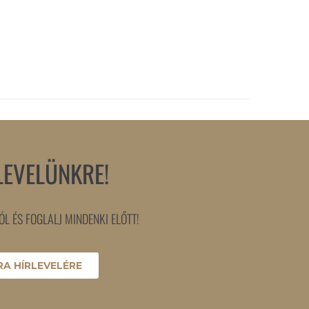
LEVELÜNKRE!
L ÉS FOGLALJ MINDENKI ELŐTT!
A HÍRLEVELÉRE