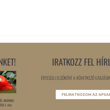
NKET!
IRATKOZZ FEL HÍR
ÉRTESÜLJ ELSŐKÉNT A KÖVETKEZŐ UTAZÁSRÓ
FELIRATKOZOM AZ APSAR
ÉL-AMERIKA
ZA 1. rész