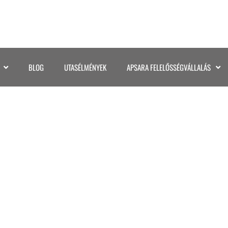
BLOG
UTASÉLMÉNYEK
APSARA FELELŐSSÉGVÁLLALÁS
061_HAWAII