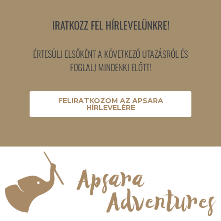
IRATKOZZ FEL HÍRLEVELÜNKRE!
ÉRTESÜLJ ELSŐKÉNT A KÖVETKEZŐ UTAZÁSRÓL ÉS
FOGLALJ MINDENKI ELŐTT!
FELIRATKOZOM AZ APSARA
HÍRLEVELÉRE