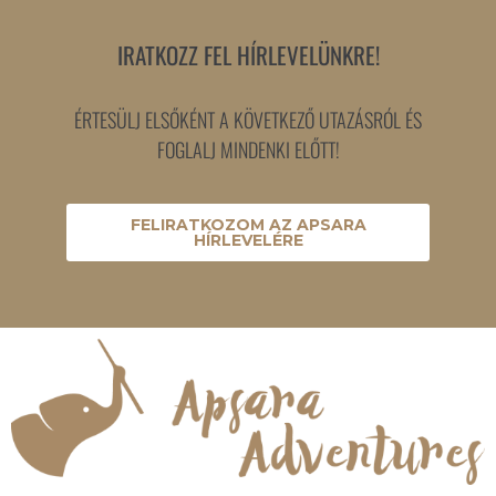
IRATKOZZ FEL HÍRLEVELÜNKRE!
ÉRTESÜLJ ELSŐKÉNT A KÖVETKEZŐ UTAZÁSRÓL ÉS
FOGLALJ MINDENKI ELŐTT!
FELIRATKOZOM AZ APSARA
HÍRLEVELÉRE