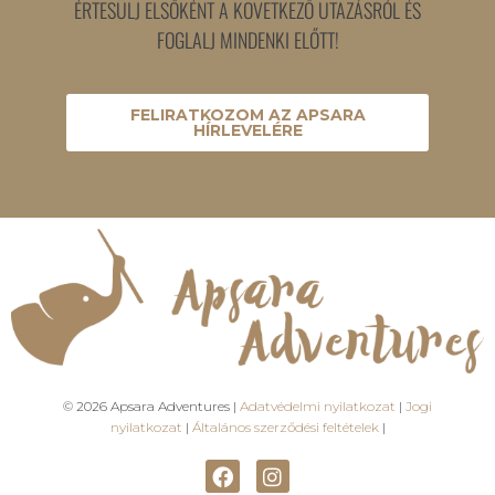
ÉRTESÜLJ ELSŐKÉNT A KÖVETKEZŐ UTAZÁSRÓL ÉS
FOGLALJ MINDENKI ELŐTT!
FELIRATKOZOM AZ APSARA
HÍRLEVELÉRE
© 2026 Apsara Adventures |
Adatvédelmi nyilatkozat
|
Jogi
nyilatkozat
|
Általános szerződési feltételek
|