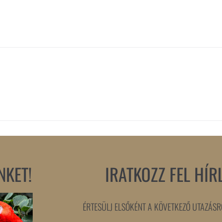
NKET!
IRATKOZZ FEL HÍR
ÉRTESÜLJ ELSŐKÉNT A KÖVETKEZŐ UTAZÁSRÓ