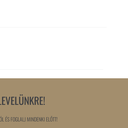
LEVELÜNKRE!
L ÉS FOGLALJ MINDENKI ELŐTT!