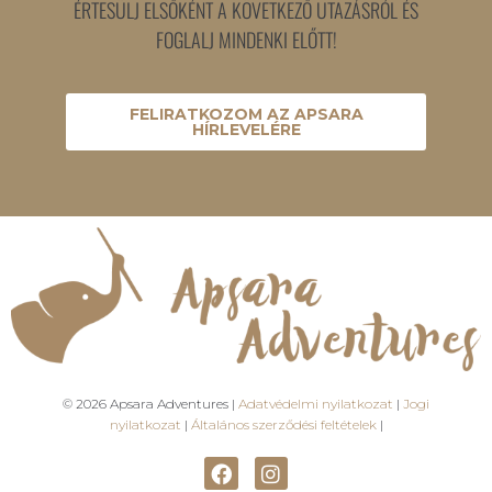
ÉRTESÜLJ ELSŐKÉNT A KÖVETKEZŐ UTAZÁSRÓL ÉS
FOGLALJ MINDENKI ELŐTT!
FELIRATKOZOM AZ APSARA
HÍRLEVELÉRE
© 2026 Apsara Adventures |
Adatvédelmi nyilatkozat
|
Jogi
nyilatkozat
|
Általános szerződési feltételek
|