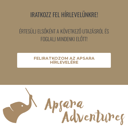
IRATKOZZ FEL HÍRLEVELÜNKRE!
ÉRTESÜLJ ELSŐKÉNT A KÖVETKEZŐ UTAZÁSRÓL ÉS
FOGLALJ MINDENKI ELŐTT!
FELIRATKOZOM AZ APSARA
HÍRLEVELÉRE