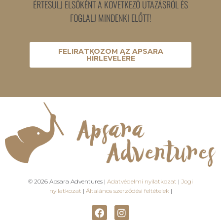
ÉRTESÜLJ ELSŐKÉNT A KÖVETKEZŐ UTAZÁSRÓL ÉS
FOGLALJ MINDENKI ELŐTT!
FELIRATKOZOM AZ APSARA
HÍRLEVELÉRE
© 2026 Apsara Adventures |
Adatvédelmi nyilatkozat
|
Jogi
nyilatkozat
|
Általános szerződési feltételek
|