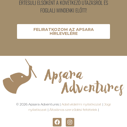
ÉRTESÜLJ ELSŐKÉNT A KÖVETKEZŐ UTAZÁSRÓL ÉS
FOGLALJ MINDENKI ELŐTT!
FELIRATKOZOM AZ APSARA
HÍRLEVELÉRE
© 2026 Apsara Adventures |
Adatvédelmi nyilatkozat
|
Jogi
nyilatkozat
|
Általános szerződési feltételek
|