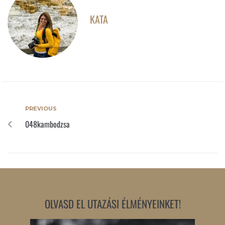
KATA
PREVIOUS
048kambodzsa
OLVASD EL UTAZÁSI ÉLMÉNYEINKET!