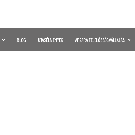
BLOG
UTASÉLMÉNYEK
APSARA FELELŐSSÉGVÁLLALÁS
068KAMBODZSA