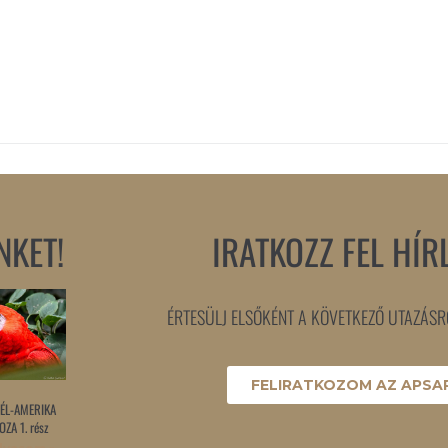
NKET!
IRATKOZZ FEL HÍR
ÉRTESÜLJ ELSŐKÉNT A KÖVETKEZŐ UTAZÁSRÓ
FELIRATKOZOM AZ APSAR
ÉL-AMERIKA
ZA 1. rész