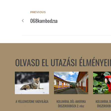
PREVIOUS
068kambodzsa
OLVASD EL UTAZÁSI ÉLMÉNYEI
A YELLOWSTONE VADVILÁGA
KOLUMBIA, DÉL-AMERIKA
KOLUMBIA, D
ÉKSZERDOBOZA 2. rész
ÉKSZERDOBO
Tovább olvasom »