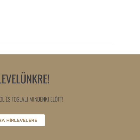
LEVELÜNKRE!
L ÉS FOGLALJ MINDENKI ELŐTT!
A HÍRLEVELÉRE