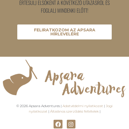
ÉRTESÜLJ ELSŐKÉNT A KÖVETKEZŐ UTAZÁSRÓL ÉS
FOGLALJ MINDENKI ELŐTT!
FELIRATKOZOM AZ APSARA
HÍRLEVELÉRE
© 2026 Apsara Adventures |
Adatvédelmi nyilatkozat
|
Jogi
nyilatkozat
|
Általános szerződési feltételek
|