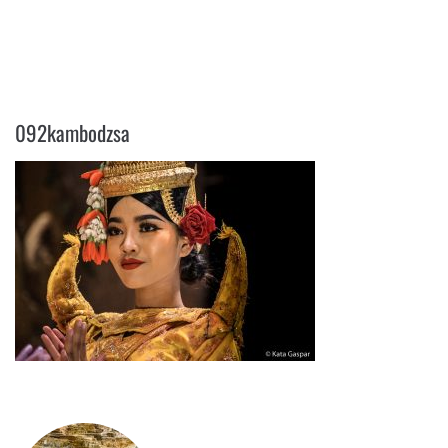
092KAMBODZSA
092kambodzsa