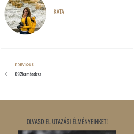
KATA
PREVIOUS
092kambodzsa
OLVASD EL UTAZÁSI ÉLMÉNYEINKET!