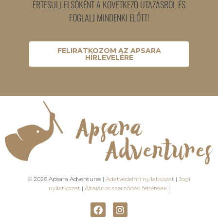
ÉRTESÜLJ ELSŐKÉNT A KÖVETKEZŐ UTAZÁSRÓL ÉS
FOGLALJ MINDENKI ELŐTT!
FELIRATKOZOM AZ APSARA
HÍRLEVELÉRE
© 2026 Apsara Adventures |
Adatvédelmi nyilatkozat
|
Jogi
nyilatkozat
|
Általános szerződési feltételek
|