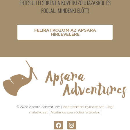
ÉRTESÜLJ ELSŐKÉNT A KÖVETKEZŐ UTAZÁSRÓL ÉS
FOGLALJ MINDENKI ELŐTT!
FELIRATKOZOM AZ APSARA
HÍRLEVELÉRE
© 2026 Apsara Adventures |
Adatvédelmi nyilatkozat
|
Jogi
nyilatkozat
|
Általános szerződési feltételek
|