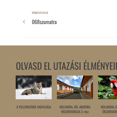
PREVIOUS
068szumatra
OLVASD EL UTAZÁSI ÉLMÉNYEI
A YELLOWSTONE VADVILÁGA
KOLUMBIA, DÉL-AMERIKA
KOLUMBIA, D
ÉKSZERDOBOZA 2. rész
ÉKSZERDOBO
Tovább olvasom »