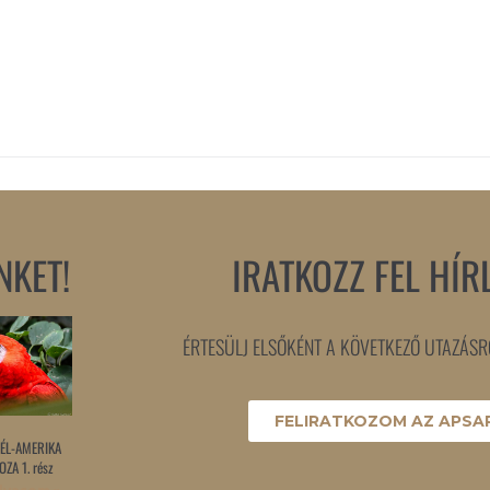
NKET!
IRATKOZZ FEL HÍR
ÉRTESÜLJ ELSŐKÉNT A KÖVETKEZŐ UTAZÁSRÓ
FELIRATKOZOM AZ APSAR
ÉL-AMERIKA
ZA 1. rész