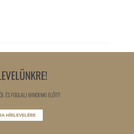
LEVELÜNKRE!
L ÉS FOGLALJ MINDENKI ELŐTT!
A HÍRLEVELÉRE