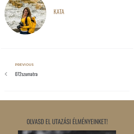
KATA
PREVIOUS
072szumatra
OLVASD EL UTAZÁSI ÉLMÉNYEINKET!