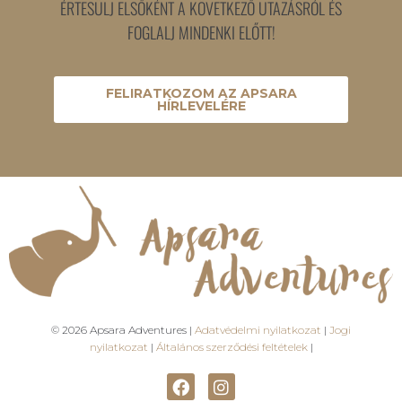
ÉRTESÜLJ ELSŐKÉNT A KÖVETKEZŐ UTAZÁSRÓL ÉS
FOGLALJ MINDENKI ELŐTT!
FELIRATKOZOM AZ APSARA
HÍRLEVELÉRE
© 2026 Apsara Adventures |
Adatvédelmi nyilatkozat
|
Jogi
nyilatkozat
|
Általános szerződési feltételek
|