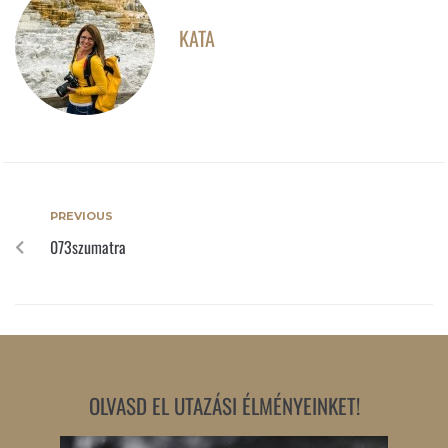
KATA
PREVIOUS
073szumatra
OLVASD EL UTAZÁSI ÉLMÉNYEINKET!