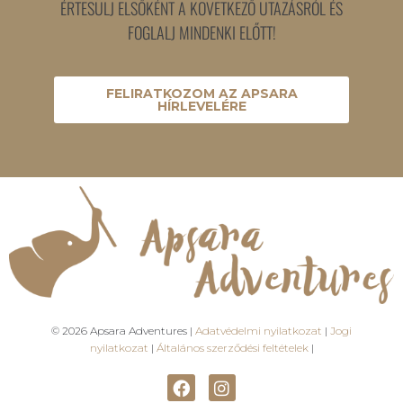
ÉRTESÜLJ ELSŐKÉNT A KÖVETKEZŐ UTAZÁSRÓL ÉS
FOGLALJ MINDENKI ELŐTT!
FELIRATKOZOM AZ APSARA
HÍRLEVELÉRE
© 2026 Apsara Adventures |
Adatvédelmi nyilatkozat
|
Jogi
nyilatkozat
|
Általános szerződési feltételek
|