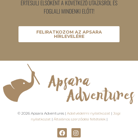
ÉRTESÜLJ ELSŐKÉNT A KÖVETKEZŐ UTAZÁSRÓL ÉS
FOGLALJ MINDENKI ELŐTT!
FELIRATKOZOM AZ APSARA
HÍRLEVELÉRE
© 2026 Apsara Adventures |
Adatvédelmi nyilatkozat
|
Jogi
nyilatkozat
|
Általános szerződési feltételek
|