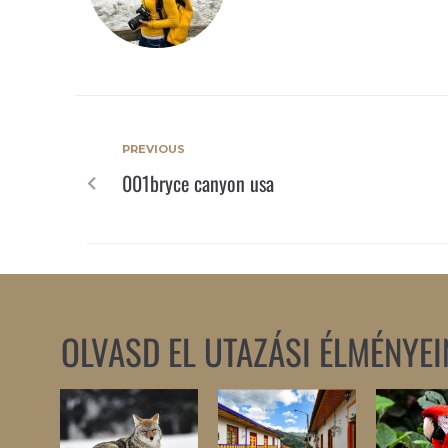
PREVIOUS
001bryce canyon usa
OLVASD EL UTAZÁSI ÉLMÉNYEI