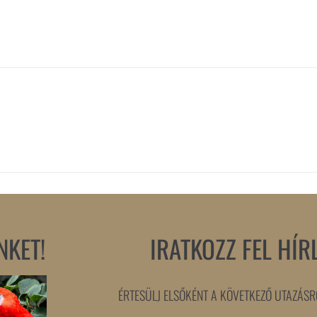
NKET!
IRATKOZZ FEL HÍR
ÉRTESÜLJ ELSŐKÉNT A KÖVETKEZŐ UTAZÁSRÓ