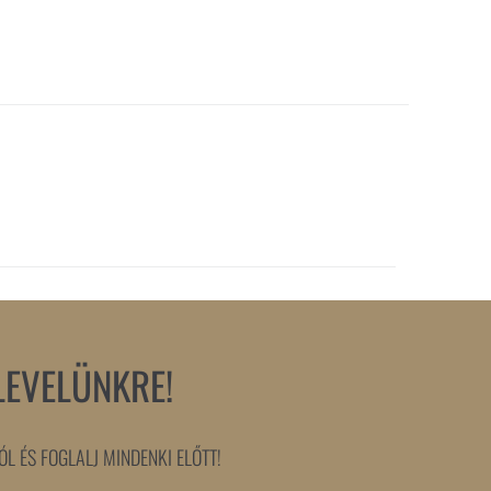
LEVELÜNKRE!
L ÉS FOGLALJ MINDENKI ELŐTT!