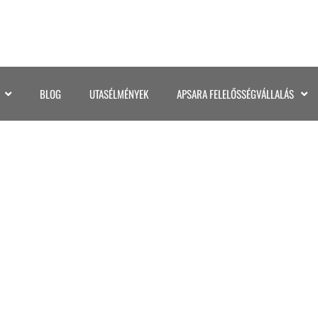
BLOG
UTASÉLMÉNYEK
APSARA FELELŐSSÉGVÁLLALÁS
001BRYCE CANYON US