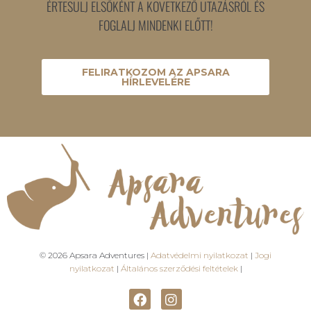
ÉRTESÜLJ ELSŐKÉNT A KÖVETKEZŐ UTAZÁSRÓL ÉS
FOGLALJ MINDENKI ELŐTT!
FELIRATKOZOM AZ APSARA
HÍRLEVELÉRE
© 2026 Apsara Adventures |
Adatvédelmi nyilatkozat
|
Jogi
nyilatkozat
|
Általános szerződési feltételek
|