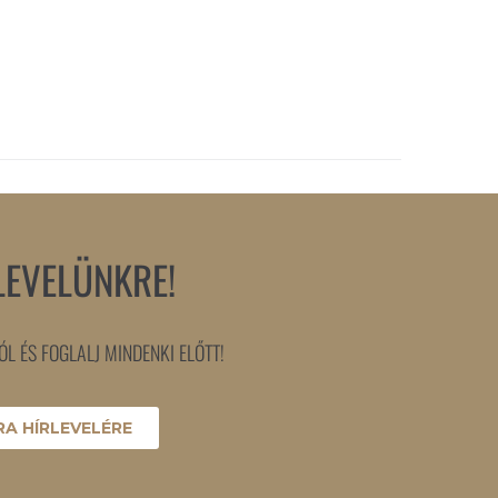
LEVELÜNKRE!
L ÉS FOGLALJ MINDENKI ELŐTT!
A HÍRLEVELÉRE