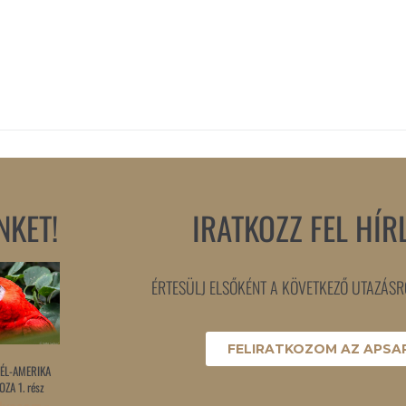
NKET!
IRATKOZZ FEL HÍR
ÉRTESÜLJ ELSŐKÉNT A KÖVETKEZŐ UTAZÁSRÓ
FELIRATKOZOM AZ APSAR
ÉL-AMERIKA
ZA 1. rész