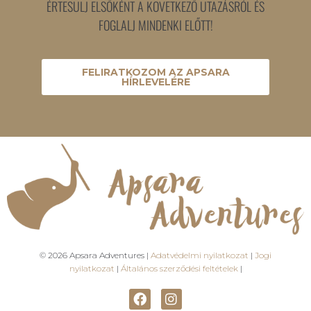
ÉRTESÜLJ ELSŐKÉNT A KÖVETKEZŐ UTAZÁSRÓL ÉS
FOGLALJ MINDENKI ELŐTT!
FELIRATKOZOM AZ APSARA
HÍRLEVELÉRE
© 2026 Apsara Adventures |
Adatvédelmi nyilatkozat
|
Jogi
nyilatkozat
|
Általános szerződési feltételek
|