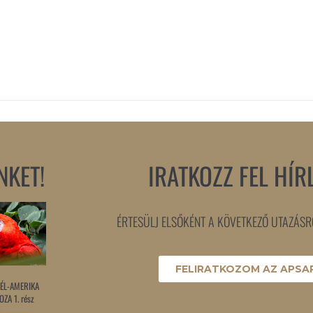
NKET!
IRATKOZZ FEL HÍR
ÉRTESÜLJ ELSŐKÉNT A KÖVETKEZŐ UTAZÁSRÓ
FELIRATKOZOM AZ APSAR
ÉL-AMERIKA
ZA 1. rész