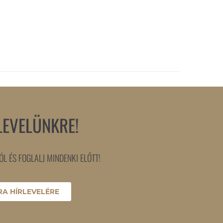
LEVELÜNKRE!
L ÉS FOGLALJ MINDENKI ELŐTT!
A HÍRLEVELÉRE