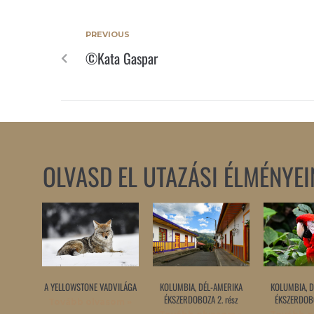
PREVIOUS
©Kata Gaspar
OLVASD EL UTAZÁSI ÉLMÉNYEI
A YELLOWSTONE VADVILÁGA
KOLUMBIA, DÉL-AMERIKA
KOLUMBIA, D
ÉKSZERDOBOZA 2. rész
ÉKSZERDOBO
Tovább olvasom »