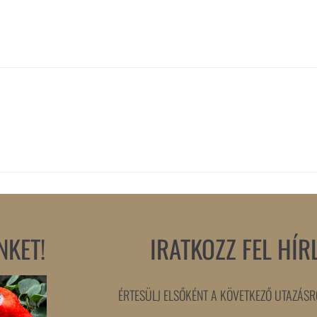
NKET!
IRATKOZZ FEL HÍR
ÉRTESÜLJ ELSŐKÉNT A KÖVETKEZŐ UTAZÁSRÓ