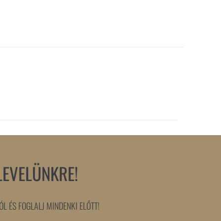
LEVELÜNKRE!
L ÉS FOGLALJ MINDENKI ELŐTT!