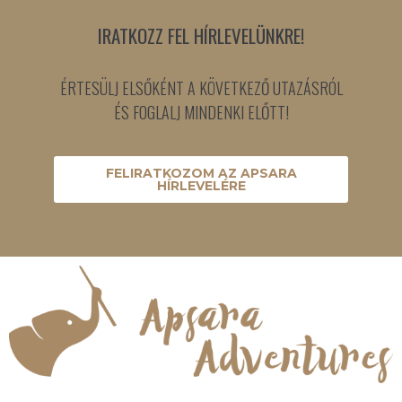
IRATKOZZ FEL HÍRLEVELÜNKRE!
ÉRTESÜLJ ELSŐKÉNT A KÖVETKEZŐ UTAZÁSRÓL
ÉS FOGLALJ MINDENKI ELŐTT!
FELIRATKOZOM AZ APSARA
HÍRLEVELÉRE