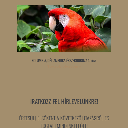
KOLUMBIA, DÉL-AMERIKA ÉKSZERDOBOZA 1. rész
Tovább olvasom »
IRATKOZZ FEL HÍRLEVELÜNKRE!
ÉRTESÜLJ ELSŐKÉNT A KÖVETKEZŐ UTAZÁSRÓL ÉS
FOGLALJ MINDENKI ELŐTT!