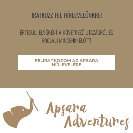
IRATKOZZ FEL HÍRLEVELÜNKRE!
ÉRTESÜLJ ELSŐKÉNT A KÖVETKEZŐ UTAZÁSRÓL ÉS
FOGLALJ MINDENKI ELŐTT!
FELIRATKOZOM AZ APSARA
HÍRLEVELÉRE