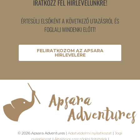
IRATKOZZ FEL HÍRLEVELÜNKRE!
ÉRTESÜLJ ELSŐKÉNT A KÖVETKEZŐ UTAZÁSRÓL ÉS
FOGLALJ MINDENKI ELŐTT!
FELIRATKOZOM AZ APSARA
HÍRLEVELÉRE
© 2026 Apsara Adventures |
Adatvédelmi nyilatkozat
|
Jogi
nyilatkozat
|
Általános szerződési feltételek
|