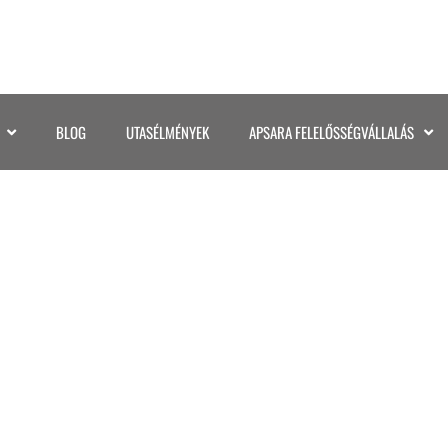
BLOG
UTASÉLMÉNYEK
APSARA FELELŐSSÉGVÁLLALÁS
NUSA PENIDA (10)