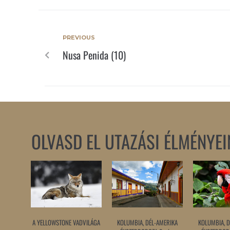
PREVIOUS
Nusa Penida (10)
OLVASD EL UTAZÁSI ÉLMÉNYEI
A YELLOWSTONE VADVILÁGA
KOLUMBIA, DÉL-AMERIKA
KOLUMBIA, D