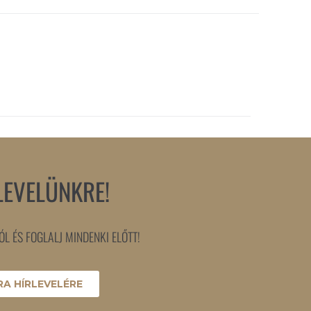
LEVELÜNKRE!
L ÉS FOGLALJ MINDENKI ELŐTT!
A HÍRLEVELÉRE