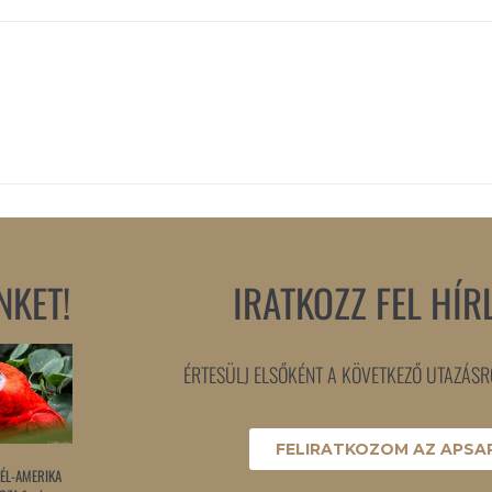
NKET!
IRATKOZZ FEL HÍR
ÉRTESÜLJ ELSŐKÉNT A KÖVETKEZŐ UTAZÁSRÓ
FELIRATKOZOM AZ APSAR
ÉL-AMERIKA