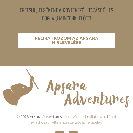
ÉRTESÜLJ ELSŐKÉNT A KÖVETKEZŐ UTAZÁSRÓL ÉS
FOGLALJ MINDENKI ELŐTT!
FELIRATKOZOM AZ APSARA
HÍRLEVELÉRE
© 2026 Apsara Adventures |
Adatvédelmi nyilatkozat
|
Jogi
nyilatkozat
|
Általános szerződési feltételek
|