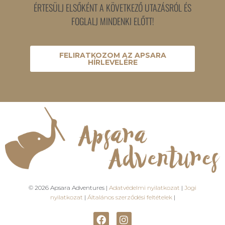
ÉRTESÜLJ ELSŐKÉNT A KÖVETKEZŐ UTAZÁSRÓL ÉS
FOGLALJ MINDENKI ELŐTT!
FELIRATKOZOM AZ APSARA
HÍRLEVELÉRE
© 2026 Apsara Adventures |
Adatvédelmi nyilatkozat
|
Jogi
nyilatkozat
|
Általános szerződési feltételek
|