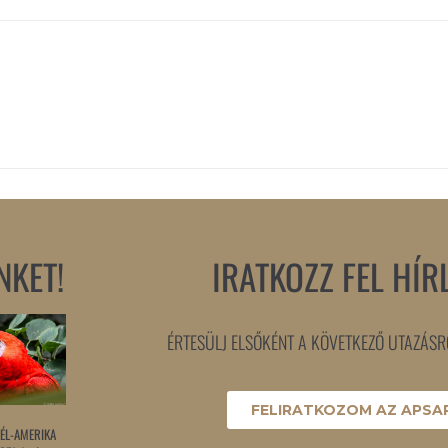
NKET!
IRATKOZZ FEL HÍR
ÉRTESÜLJ ELSŐKÉNT A KÖVETKEZŐ UTAZÁSRÓ
FELIRATKOZOM AZ APSAR
ÉL-AMERIKA