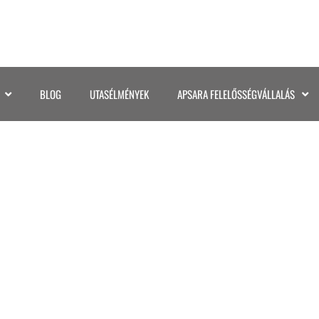
BLOG
UTASÉLMÉNYEK
APSARA FELELŐSSÉGVÁLLALÁS
NUSA PENIDA (6)