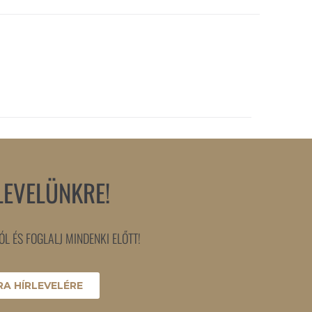
LEVELÜNKRE!
L ÉS FOGLALJ MINDENKI ELŐTT!
A HÍRLEVELÉRE