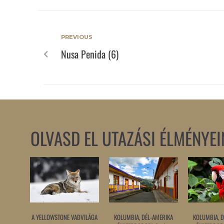
PREVIOUS
Nusa Penida (6)
OLVASD EL UTAZÁSI ÉLMÉNYEI
A YELLOWSTONE VADVILÁGA
KOLUMBIA, DÉL-AMERIKA
KOLUMBIA, D