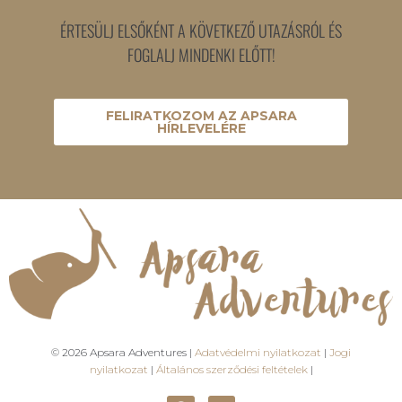
ÉRTESÜLJ ELSŐKÉNT A KÖVETKEZŐ UTAZÁSRÓL ÉS
FOGLALJ MINDENKI ELŐTT!
FELIRATKOZOM AZ APSARA
HÍRLEVELÉRE
© 2026 Apsara Adventures |
Adatvédelmi nyilatkozat
|
Jogi
nyilatkozat
|
Általános szerződési feltételek
|